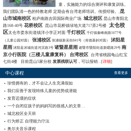
童，实施能力的综合测评和康复训练。
昆
我们团队清一色的特教老师 定期会有台湾老师培训。传授经验。,
山市城南校区
城北校区
柏庐南路吉田国际商业广场.
昆山市青阳北
太仓校
花桥校区
路168-40号
昆山市花桥镇绿地大道717弄2号楼
区
千灯校区
太仓市娄东街道镇洋小学正对面
千灯镇秦峰南路1677号
张浦校区
沭阳星
（儿童公园对面）
张浦镇新吴街841号（肯德基斜对面）
星雨
诸暨星星雨
南
沭阳县沭城街道河滨路3号
诸暨市暨阳街道新曙路29号
京小行医院（
三楼儿童康复科
）
台湾校区
台湾省桃园龟山红宝
七街4楼 目前昆山5家分校
发票残联认可
，可以报销
...[
详细
]
中心课程
查看更多
珍惜拥有的，才不会让人生充满假如
我们应善于发现特殊儿童的优势或潜能
发育迟缓的症状
一个自闭症孩子的妈妈写的很感人的文章…
城北校区全天班
行为矫正 自理能力疗法
奥尔夫音乐课程